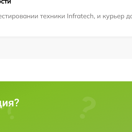
сти
тировании техники Infratech, и курьер до
ция?