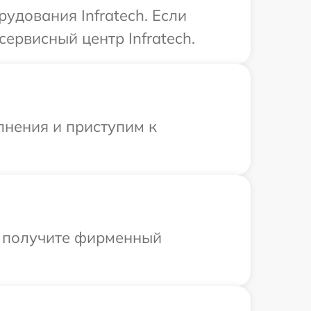
дования Infratech. Если
ервисный центр Infratech.
лнения и приступим к
ы получите фирменный