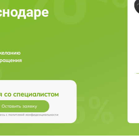
аснодаре
 желанию
бращения
я со специалистом
Оставить заявку
есь c
политикой конфиденциальности