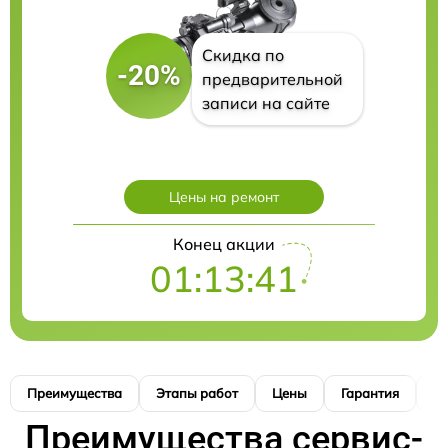
Скидка по
-20%
предварительной
записи на сайте
Цены на ремонт
Конец акции
01:13:40
Преимущества
Этапы работ
Цены
Гарантия
М
Преимущества сервис-