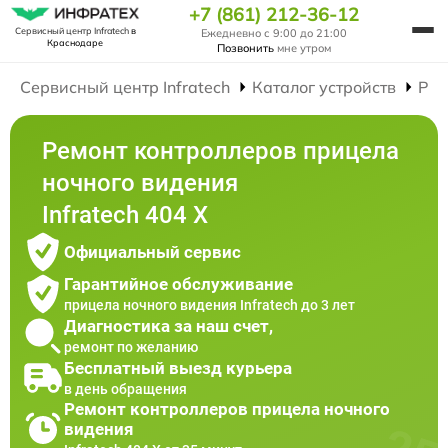
+7 (861) 212-36-12
Сервисный центр Infratech
в
Ежедневно с 9:00 до 21:00
Краснодаре
Позвонить
мне утром
Сервисный центр Infratech
Каталог устройств
Рем
Ремонт контроллеров прицела
ночного видения
Infratech 404 Х
Официальный сервис
Гарантийное обслуживание
прицела ночного видения Infratech до 3 лет
Диагностика за наш счет,
ремонт по желанию
Бесплатный выезд курьера
в день обращения
Ремонт контроллеров прицела ночного
видения