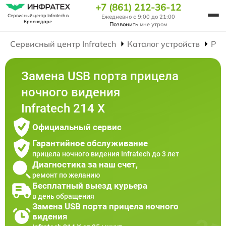
+7 (861) 212-36-12
Сервисный центр Infratech
в
Ежедневно с 9:00 до 21:00
Краснодаре
Позвонить
мне утром
Сервисный центр Infratech
Каталог устройств
Рем
Замена USB порта прицела
ночного видения
Infratech 214 Х
Официальный сервис
Гарантийное обслуживание
прицела ночного видения Infratech до 3 лет
Диагностика за наш счет,
ремонт по желанию
Бесплатный выезд курьера
в день обращения
Замена USB порта прицела ночного
видения