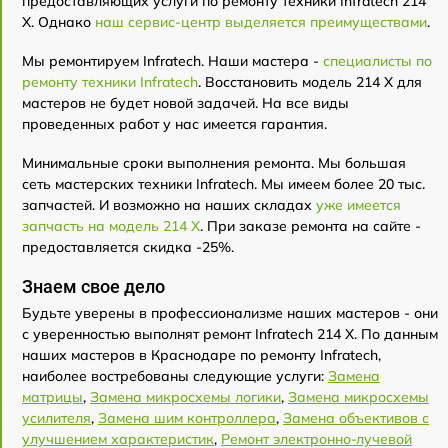
предоставляющих услуги по ремонту техники Infratech 214
Х. Однако
наш сервис-центр выделяется преимуществами
.
Мы ремонтируем Infratech. Наши мастера -
специалисты по
ремонту техники Infratech
. Восстановить модель 214 Х для
мастеров не будет новой задачей. На все виды
проведенных работ у нас имеется гарантия.
Минимальные сроки выполнения ремонта. Мы большая
сеть мастерских техники Infratech. Мы имеем более 20 тыс.
запчастей. И возможно на наших складах
уже имеется
запчасть на модель 214 Х
. При заказе ремонта на сайте -
предоставляется скидка -25%.
Знаем свое дело
Будьте уверены в профессионализме наших мастеров - они
с уверенностью выполнят ремонт Infratech 214 Х. По данным
наших мастеров в Краснодаре по ремонту Infratech,
наиболее востребованы следующие услуги:
Замена
матрицы
,
Замена микросхемы логики
,
Замена микросхемы
усилителя
,
Замена шим контроллера
,
Замена объективов с
улучшением характеристик
,
Ремонт электронно-лучевой