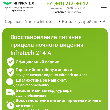
+7 (861) 212-36-12
Сервисный центр Infratech
в
Ежедневно с 9:00 до 21:00
Краснодаре
Позвонить
мне утром
Сервисный центр Infratech
Каталог устройств
Рем
Восстановление питания
прицела ночного видения
Infratech 214 А
Официальный сервис
Гарантийное обслуживание
прицела ночного видения Infratech до 3 лет
Диагностика за наш счет,
ремонт по желанию
Бесплатный выезд курьера
в день обращения
Восстановление питания прицела ночного
видения