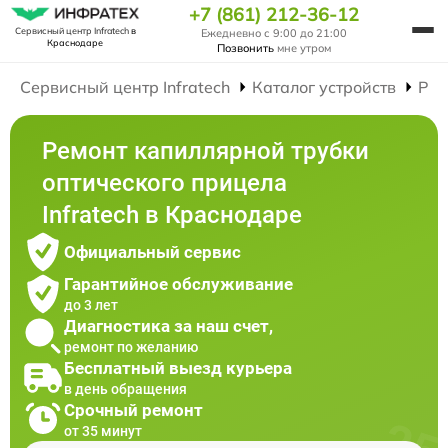
+7 (861) 212-36-12
Сервисный центр Infratech
в
Ежедневно с 9:00 до 21:00
Краснодаре
Позвонить
мне утром
Сервисный центр Infratech
Каталог устройств
Рем
Ремонт капиллярной трубки
оптического прицела
Infratech в Краснодаре
Официальный сервис
Гарантийное обслуживание
до 3 лет
Диагностика за наш счет,
ремонт по желанию
Бесплатный выезд курьера
в день обращения
Срочный ремонт
от 35 минут