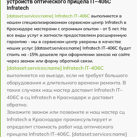
устройств оптического прицела IT–406С
Infratech
[dataset:services:name] Infratech IT–406С
выполняется в
нашем специализированном сервисном центр Infratech в
Краснодаре мастерами с огромным опытом - от 5 лет. На
все виды услуг и запчасти предоставляем расширенную
гарантию - мы в сервисном центр уверены в качестве
наших услуг. [dataset:services:name] Infratech IT–406С будет
стоить на -15% дешевле при оформлении заказа на сайте
через звонок или форму обратной связи.
[dataset:services:name] Infratech IT–406С
выполняется на выезде, если не требует большого
оборудования и длительного времени ремонта. В
таких случаях наш мастер доставит Infratech IT–
406С в сц Infratech в Краснодаре и доставит
обратно.
Закажите звонок или позвоните и наш мастер сц
Infratech в Краснодаре проконсультирует и
определит стоимость работ над оптического
прицела Infratech IT–406С. [dataset:services:name]