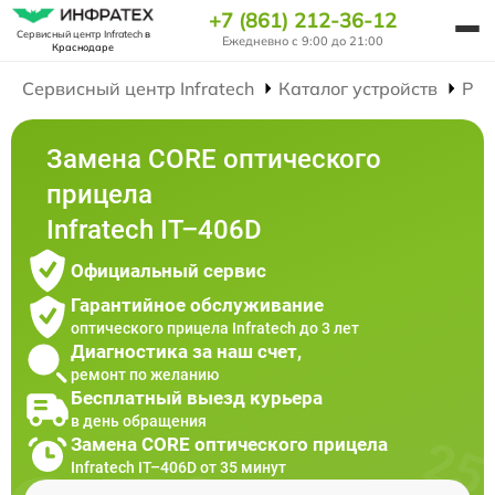
+7 (861) 212-36-12
Сервисный центр Infratech
в
Ежедневно с 9:00 до 21:00
Краснодаре
Сервисный центр Infratech
Каталог устройств
Рем
Замена CORE оптического
прицела
Infratech IT–406D
Официальный сервис
Гарантийное обслуживание
оптического прицела Infratech до 3 лет
Диагностика за наш счет,
ремонт по желанию
Бесплатный выезд курьера
в день обращения
Замена CORE оптического прицела
Infratech IT–406D от 35 минут