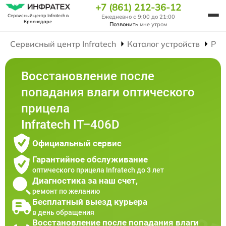
+7 (861) 212-36-12
Сервисный центр Infratech
в
Ежедневно с 9:00 до 21:00
Краснодаре
Позвонить
мне утром
Сервисный центр Infratech
Каталог устройств
Рем
Восстановление после
попадания влаги оптического
прицела
Infratech IT–406D
Официальный сервис
Гарантийное обслуживание
оптического прицела Infratech до 3 лет
Диагностика за наш счет,
ремонт по желанию
Бесплатный выезд курьера
в день обращения
Восстановление после попадания влаги