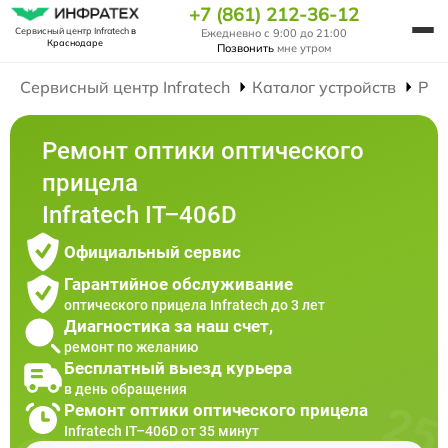
+7 (861) 212-36-12
Сервисный центр Infratech
в
Ежедневно с 9:00 до 21:00
Краснодаре
Позвонить
мне утром
Сервисный центр Infratech
Каталог устройств
Рем
Ремонт оптики оптического
прицела
Infratech IT–406D
Официальный сервис
Гарантийное обслуживание
оптического прицела Infratech до 3 лет
Диагностика за наш счет,
ремонт по желанию
Бесплатный выезд курьера
в день обращения
Ремонт оптики оптического прицела
Infratech IT–406D от 35 минут