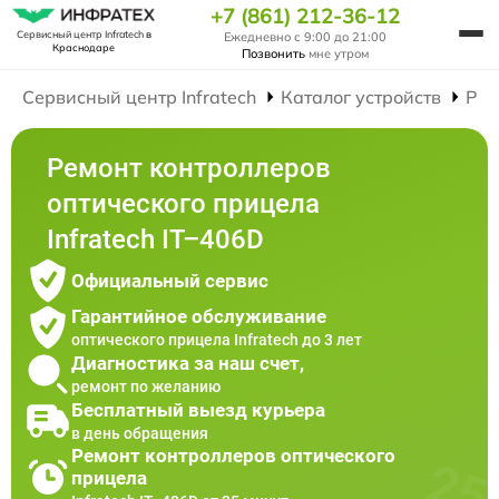
+7 (861) 212-36-12
Сервисный центр Infratech
в
Ежедневно с 9:00 до 21:00
Краснодаре
Позвонить
мне утром
Сервисный центр Infratech
Каталог устройств
Рем
Ремонт контроллеров
оптического прицела
Infratech IT–406D
Официальный сервис
Гарантийное обслуживание
оптического прицела Infratech до 3 лет
Диагностика за наш счет,
ремонт по желанию
Бесплатный выезд курьера
в день обращения
Ремонт контроллеров оптического
прицела