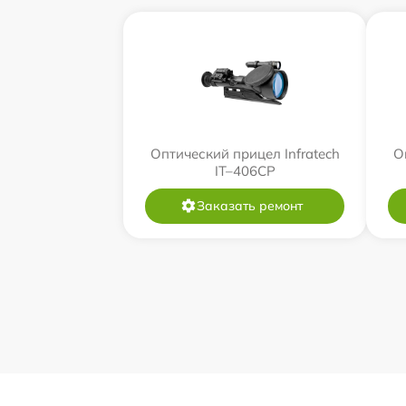
Оптический прицел Infratech
О
IT–406СP
Заказать ремонт