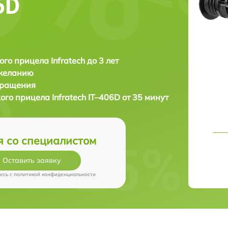
6D
ого прицела Infratech до 3 лет
 желанию
бращения
кого прицела
Infratech IT–406D от 35 минут
я со специалистом
Оставить заявку
есь c
политикой конфиденциальности