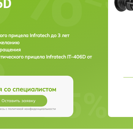
6D
ого прицела Infratech до 3 лет
 желанию
бращения
птического прицела
Infratech IT–406D от
я со специалистом
Оставить заявку
есь c
политикой конфиденциальности