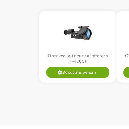
Оптический прицел Infratech
О
IT–406СP
Заказать ремонт