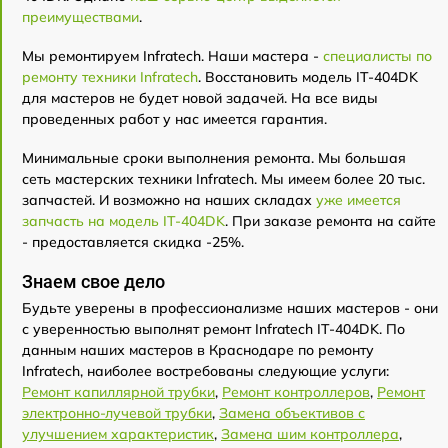
преимуществами
.
Мы ремонтируем Infratech. Наши мастера -
специалисты по
ремонту техники Infratech
. Восстановить модель IT-404DK
для мастеров не будет новой задачей. На все виды
проведенных работ у нас имеется гарантия.
Минимальные сроки выполнения ремонта. Мы большая
сеть мастерских техники Infratech. Мы имеем более 20 тыс.
запчастей. И возможно на наших складах
уже имеется
запчасть на модель IT-404DK
. При заказе ремонта на сайте
- предоставляется скидка -25%.
Знаем свое дело
Будьте уверены в профессионализме наших мастеров - они
с уверенностью выполнят ремонт Infratech IT-404DK. По
данным наших мастеров в Краснодаре по ремонту
Infratech, наиболее востребованы следующие услуги:
Ремонт капиллярной трубки
,
Ремонт контроллеров
,
Ремонт
электронно-лучевой трубки
,
Замена объективов с
улучшением характеристик
,
Замена шим контроллера
,