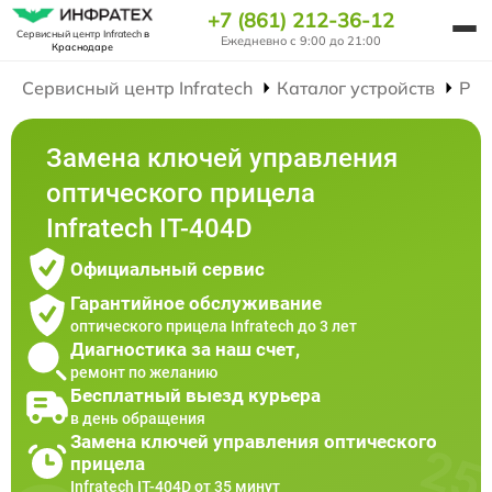
+7 (861) 212-36-12
Сервисный центр Infratech
в
Ежедневно с 9:00 до 21:00
Краснодаре
Сервисный центр Infratech
Каталог устройств
Рем
Замена ключей управления
оптического прицела
Infratech IT-404D
Официальный сервис
Гарантийное обслуживание
оптического прицела Infratech до 3 лет
Диагностика за наш счет,
ремонт по желанию
Бесплатный выезд курьера
в день обращения
Замена ключей управления оптического
прицела
Infratech IT-404D от 35 минут