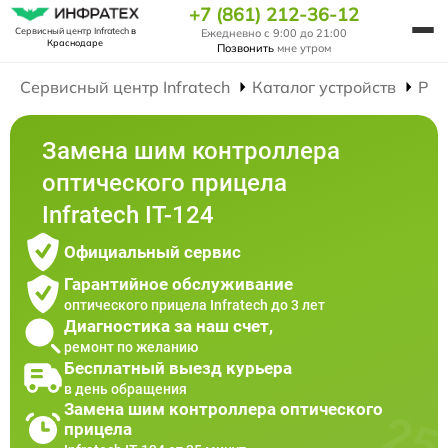
+7 (861) 212-36-12
Сервисный центр Infratech
в
Ежедневно с 9:00 до 21:00
Краснодаре
Позвонить
мне утром
Сервисный центр Infratech
Каталог устройств
Рем
Замена шим контроллера
оптического прицела
Infratech IT-124
Официальный сервис
Гарантийное обслуживание
оптического прицела Infratech до 3 лет
Диагностика за наш счет,
ремонт по желанию
Бесплатный выезд курьера
в день обращения
Замена шим контроллера оптического
прицела