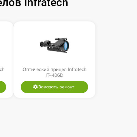
ов Infratech
ch
Оптический прицел Infratech
IT–406D
Заказать ремонт