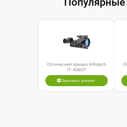
Популярные 
Оптический прицел Infratech
О
IT–406СP
Заказать ремонт