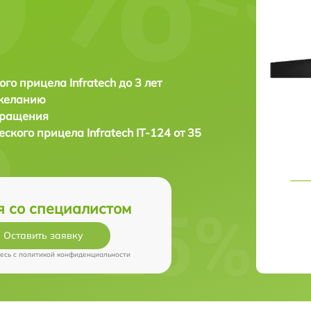
ого прицела Infratech до 3 лет
 желанию
бращения
еского прицела
Infratech IT-124 от 35
я со специалистом
Оставить заявку
есь c
политикой конфиденциальности