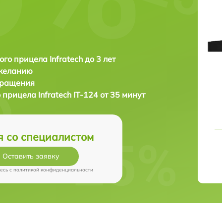
ого прицела Infratech до 3 лет
 желанию
бращения
о прицела
Infratech IT-124 от 35 минут
я со специалистом
Оставить заявку
есь c
политикой конфиденциальности