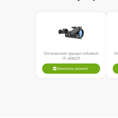
Оптический прицел Infratech
О
IT–406СP
Заказать ремонт