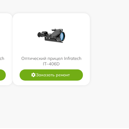
ch
Оптический прицел Infratech
IT–406D
Заказать ремонт