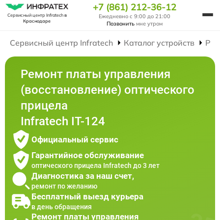
+7 (861) 212-36-12
Сервисный центр Infratech
в
Ежедневно с 9:00 до 21:00
Краснодаре
Позвонить
мне утром
Сервисный центр Infratech
Каталог устройств
Рем
Ремонт платы управления
(восстановление) оптического
прицела
Infratech IT-124
Официальный сервис
Гарантийное обслуживание
оптического прицела Infratech до 3 лет
Диагностика за наш счет,
ремонт по желанию
Бесплатный выезд курьера
в день обращения
Ремонт платы управления