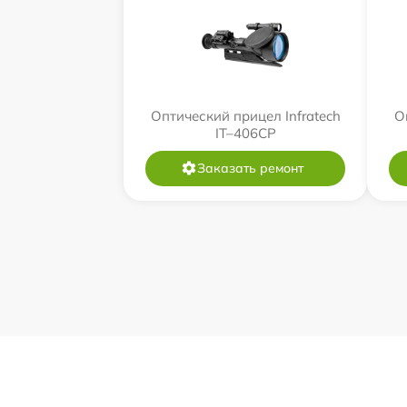
Оптический прицел Infratech
О
IT–406СP
Заказать ремонт