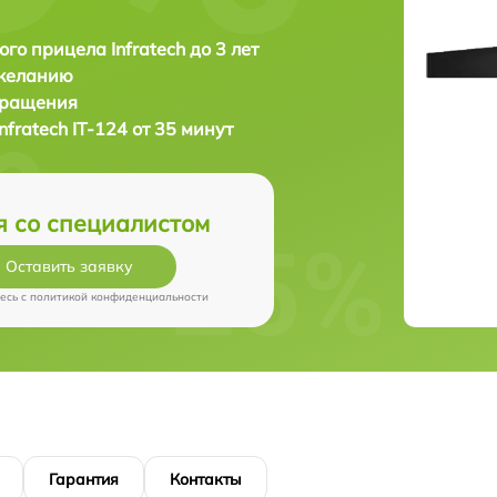
ого прицела Infratech до 3 лет
 желанию
бращения
Infratech IT-124 от 35 минут
я со специалистом
Оставить заявку
есь c
политикой конфиденциальности
Гарантия
Контакты