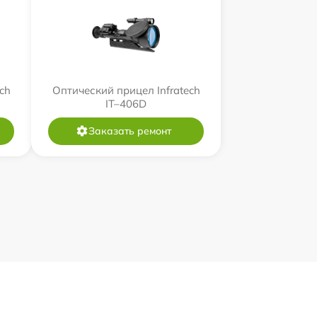
ch
Оптический прицел Infratech
IT–406D
Заказать ремонт