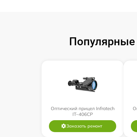
Популярные 
Оптический прицел Infratech
О
IT–406СP
Заказать ремонт