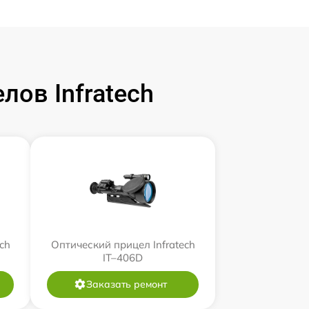
ов Infratech
ch
Оптический прицел Infratech
IT–406D
Заказать ремонт