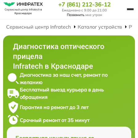
+7 (861) 212-36-12
Сервисный центр Infratech
в
Ежедневно с 9:00 до 21:00
Краснодаре
Позвонить
мне утром
Сервисный центр Infratech
Каталог устройств
Рем
Диагностика оптического
прицела
Infratech в Краснодаре
Диагностика за наш счет, ремонт по
желанию
Бесплатный выезд курьера в день
обращения
Гарантия на ремонт до 3 лет
Срочный ремонт от 35 минут